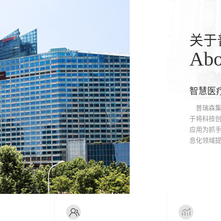
关于
Abo
智慧医
普瑞森集团
于将科技创
应用为抓
息化领域提