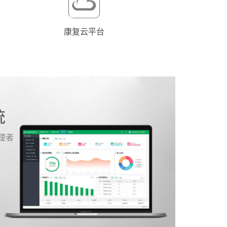
康复云平台
统
理者
。